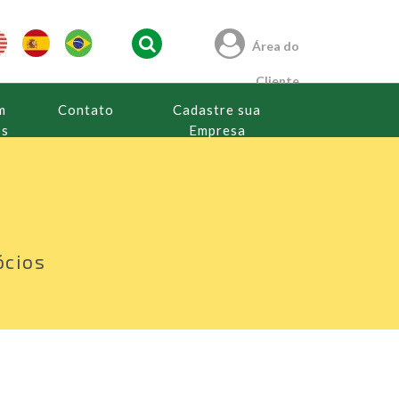
Área do
Cliente
m
Contato
Cadastre sua
os
Empresa
a
ócios