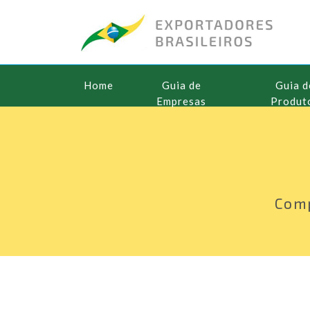
Home
Guia de
Guia d
Empresas
Produt
Comp