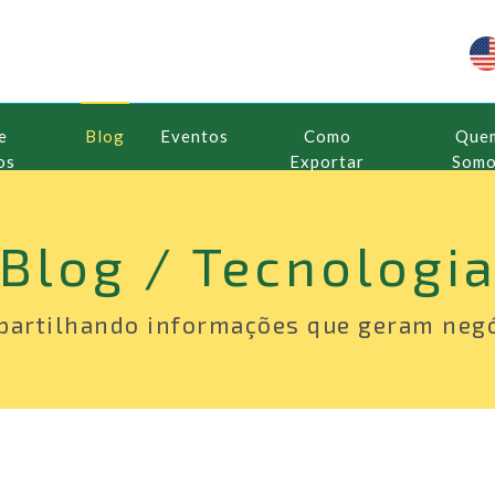
e
Blog
Eventos
Como
Que
os
Exportar
Som
Blog / Tecnologi
artilhando informações que geram neg