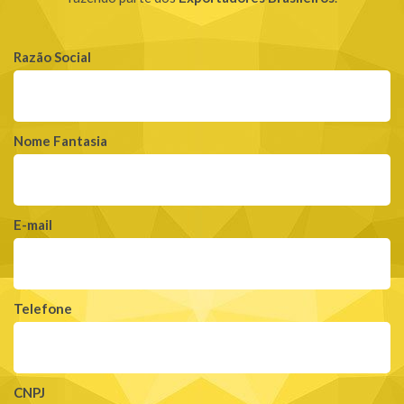
Razão Social
Nome Fantasia
E-mail
Telefone
CNPJ