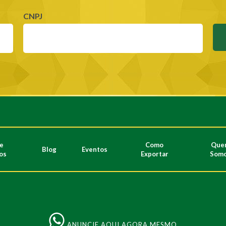
CNPJ
de
Como
Que
Blog
Eventos
os
Exportar
Som
ANUNCIE AQUI AGORA MESMO