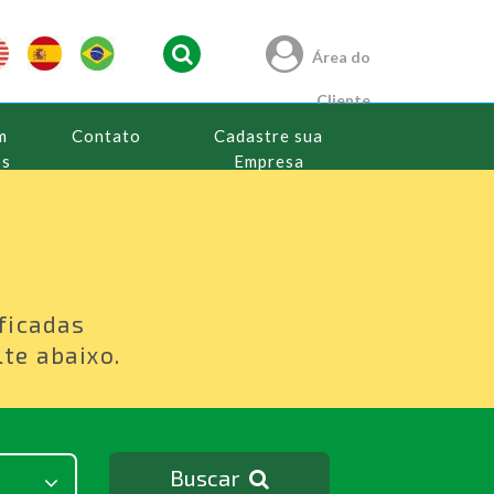
Área do
Cliente
m
Contato
Cadastre sua
os
Empresa
s
ficadas
te abaixo.
Buscar