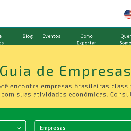
e
Blog
Eventos
Como
Que
os
Exportar
Som
Guia de Empresa
ocê encontra empresas brasileiras classi
 com suas atividades econômicas. Consul