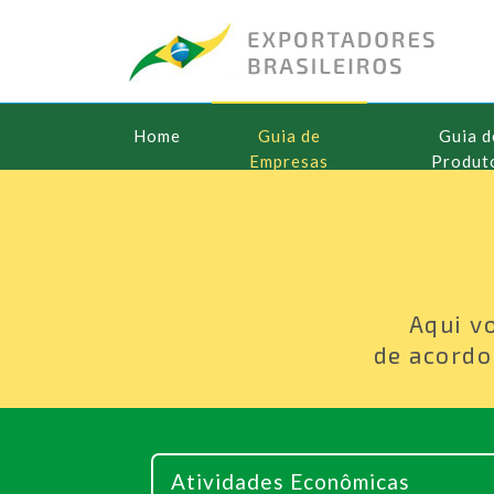
Home
Guia de
Guia d
Empresas
Produt
Aqui v
de acordo