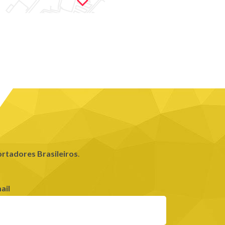
rtadores Brasileiros
.
ail