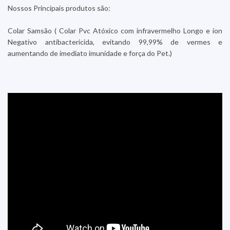
Nossos Principais produtos são:
Colar Samsão ( Colar Pvc Atóxico com infravermelho Longo e íon
Negativo antibactericida, evitando 99,99% de vermes e
aumentando de imediato imunidade e força do Pet.)