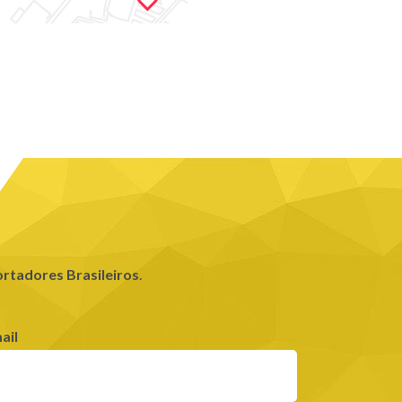
rtadores Brasileiros
.
ail