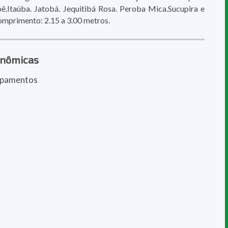
pê.Itaúba. Jatobá. Jequitibá Rosa. Peroba Mica.Sucupira e
omprimento: 2.15 a 3.00 metros.
onômicas
ipamentos