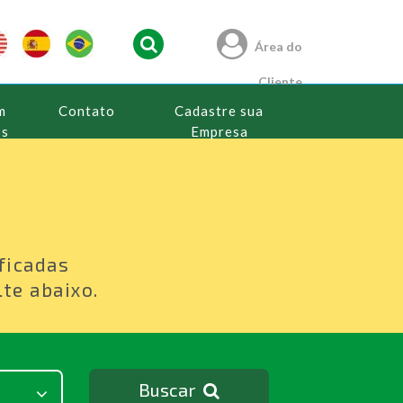
Área do
Cliente
m
Contato
Cadastre sua
os
Empresa
s
ficadas
te abaixo.
Buscar