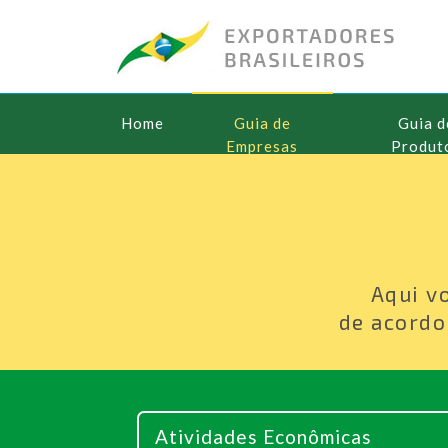
Home
Guia de
Guia d
Empresas
Produt
Aqui v
de acordo