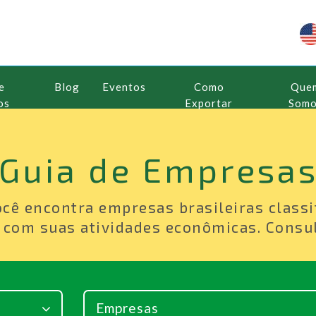
e
Blog
Eventos
Como
Que
os
Exportar
Som
Guia de Empresa
ocê encontra empresas brasileiras classi
 com suas atividades econômicas. Consul