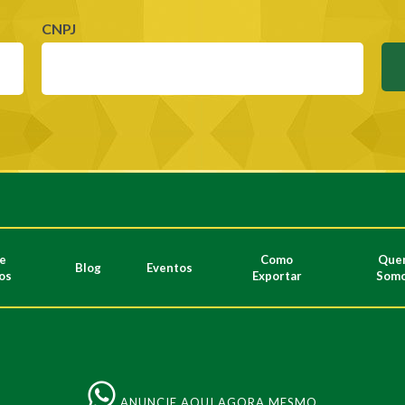
CNPJ
de
Como
Que
Blog
Eventos
os
Exportar
Som
ANUNCIE AQUI AGORA MESMO