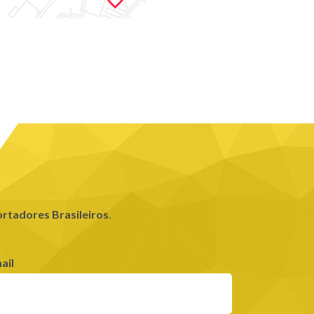
rtadores Brasileiros
.
ail