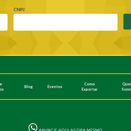
CNPJ
de
Como
Que
Blog
Eventos
os
Exportar
Som
ANUNCIE AQUI AGORA MESMO