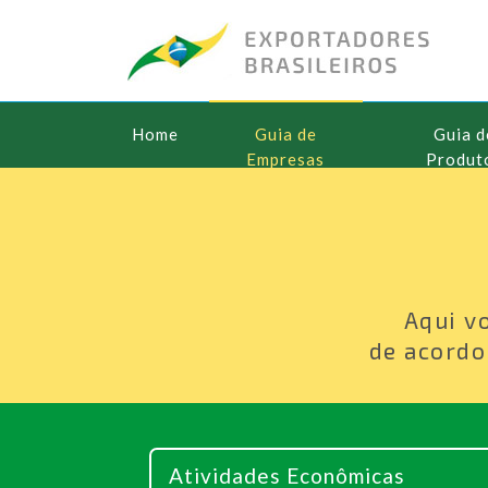
Home
Guia de
Guia d
Empresas
Produt
Aqui v
de acordo