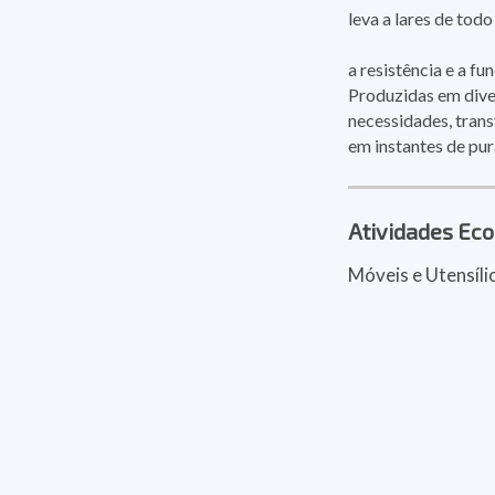
leva a lares de todo
a resistência e a fu
Produzidas em diver
necessidades, tra
em instantes de pur
Atividades Ec
Móveis e Utensíli