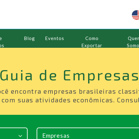
e
Blog
Eventos
Como
Que
os
Exportar
Som
Guia de Empresa
ocê encontra empresas brasileiras classi
 com suas atividades econômicas. Consul