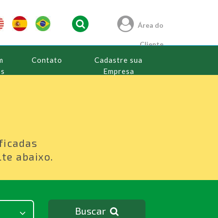
Área do
Cliente
m
Contato
Cadastre sua
os
Empresa
s
ficadas
te abaixo.
Buscar