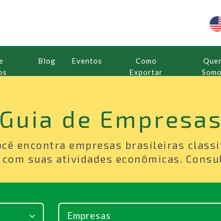
e
Blog
Eventos
Como
Que
os
Exportar
Som
Guia de Empresa
ocê encontra empresas brasileiras classi
 com suas atividades econômicas. Consul