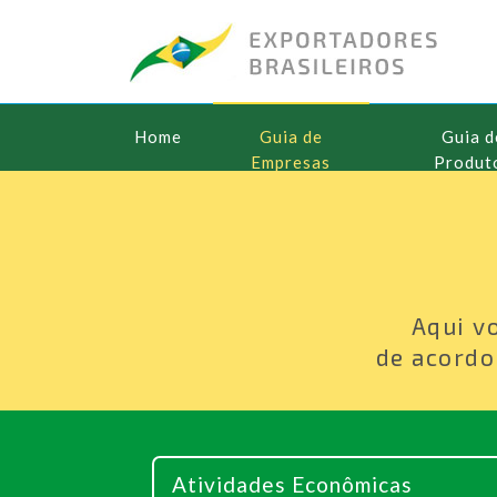
Home
Guia de
Guia d
Empresas
Produt
Aqui v
de acordo