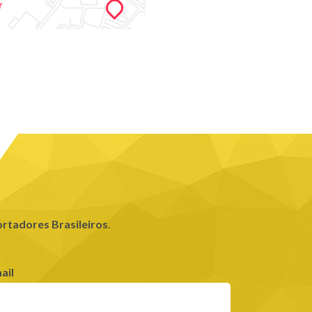
rtadores Brasileiros
.
ail