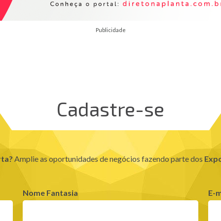
Publicidade
Cadastre-se
rta?
Amplie as oportunidades de negócios fazendo parte dos
Expo
Nome Fantasia
E-m