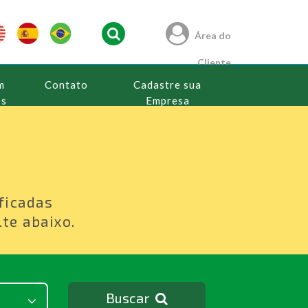
Área do
Cliente
m
Contato
Cadastre sua
os
Empresa
s
ficadas
te abaixo.
Buscar