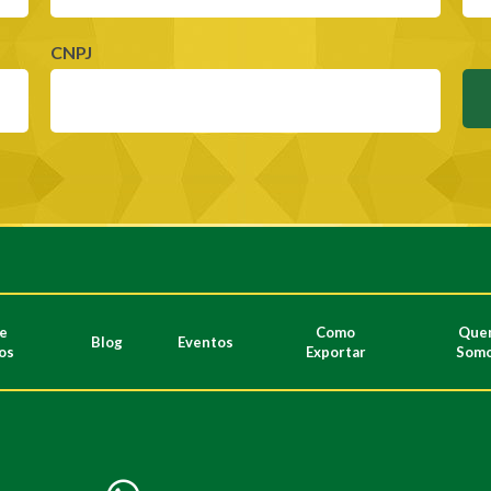
CNPJ
de
Como
Que
Blog
Eventos
os
Exportar
Som