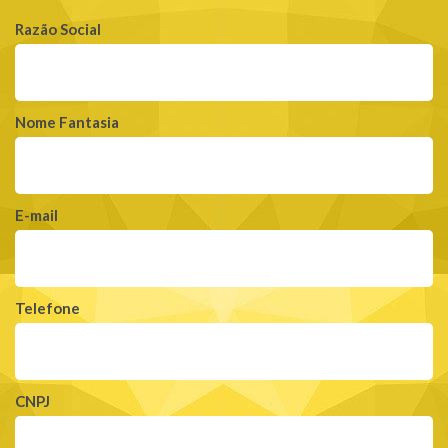
Razão Social
Nome Fantasia
E-mail
Telefone
CNPJ